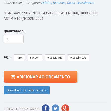
Cód.: 200349 | Categoria:
Asfalto, Betumes, Óleos
,
Viscosímetro
NBR 14491:2007; NBR 14950:2003; ASTM D88/D888:2019;
ASTM E102/E102M:2021.
Quantidade:
Tags:
furol
saybolt
viscosidade
viscosímetro
Download da Ficha Técnica
COMPARTILHE ESSA PÁGINA: