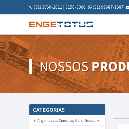
(31) 3050-2011
|
3150-3360
(31) 99687-1587
NOSSOS
PROD
CATEGORIAS
Argamassa, Cimento, Cal e Gesso