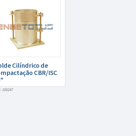
lde Cilíndrico de
mpactação CBR/ISC
”
: 100247