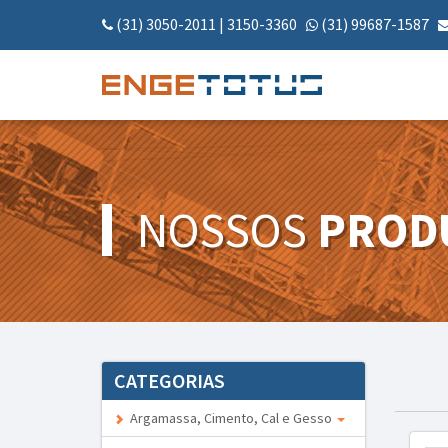
(31) 3050-2011
|
3150-3360
(31) 99687-1587
NOSSOS
PROD
CATEGORIAS
Argamassa, Cimento, Cal e Gesso