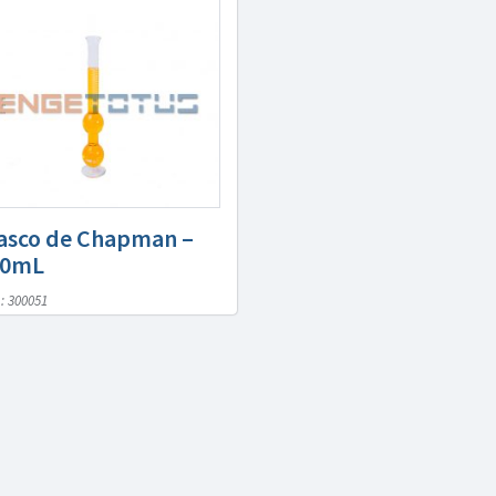
asco de Chapman –
50mL
: 300051