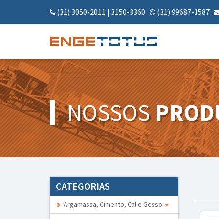
(31) 3050-2011
|
3150-3360
(31) 99687-1587
NOSSOS
PROD
CATEGORIAS
Argamassa, Cimento, Cal e Gesso