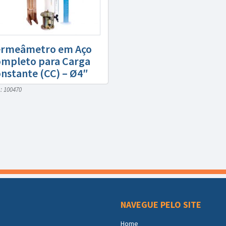
rmeâmetro em Aço
mpleto para Carga
nstante (CC) – Ø4″
: 100470
NAVEGUE PELO SITE
Home