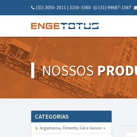
(31) 3050-2011
|
3150-3360
(31) 99687-1587
NOSSOS
PROD
CATEGORIAS
Argamassa, Cimento, Cal e Gesso