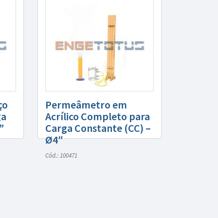
ço
Permeâmetro em
ga
Acrílico Completo para
”
Carga Constante (CC) –
Ø4″
Cód.: 100471