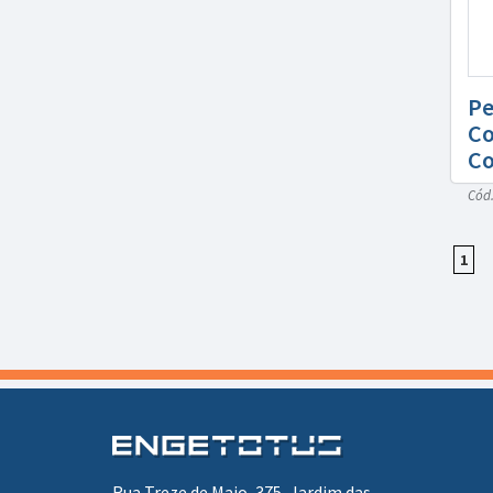
Pe
Co
Co
Cód.
1
Rua Treze de Maio, 375, Jardim das