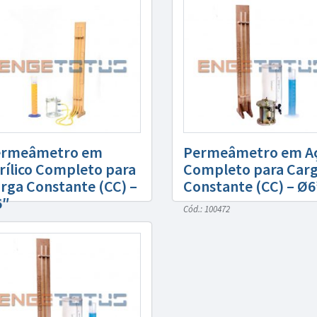
ermeâmetro em
Permeâmetro em A
rílico Completo para
Completo para Car
rga Constante (CC) –
Constante (CC) – Ø6
6″
Cód.: 100472
: 100473