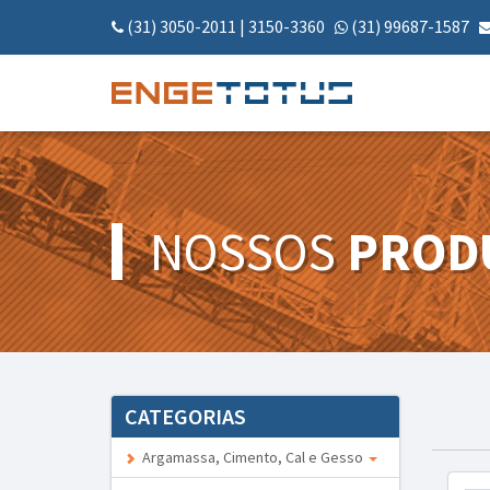
(31) 3050-2011
|
3150-3360
(31) 99687-1587
NOSSOS
PROD
CATEGORIAS
Argamassa, Cimento, Cal e Gesso