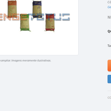
Có
Ge
N
Q
Ta
a ampliar. Imagens meramente ilustrativas.
CO