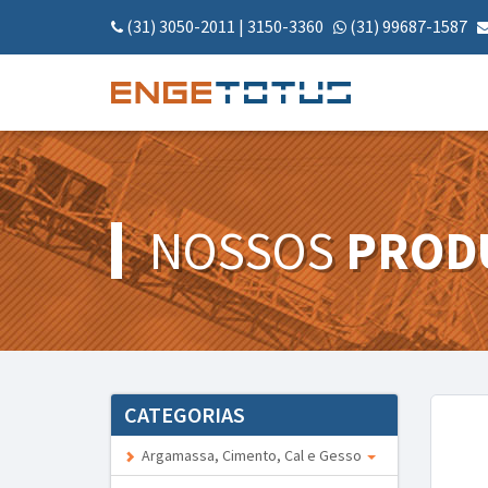
(31) 3050-2011
|
3150-3360
(31) 99687-1587
NOSSOS
PROD
CATEGORIAS
Argamassa, Cimento, Cal e Gesso