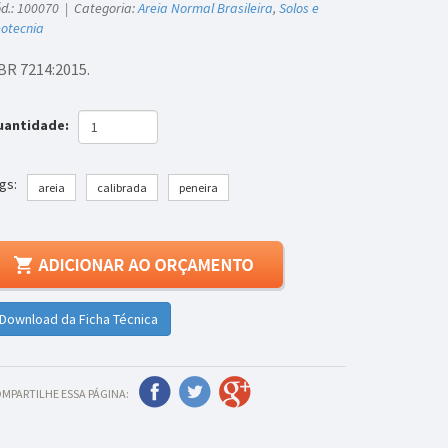
d.: 100070 | Categoria:
Areia Normal Brasileira
,
Solos e
otecnia
BR 7214:2015.
uantidade:
gs:
areia
calibrada
peneira
Download da Ficha Técnica
MPARTILHE ESSA PÁGINA: