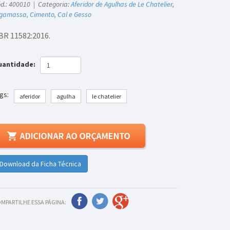
d.: 400010 | Categoria:
Aferidor de Agulhas de Le Chatelier
,
gamassa, Cimento, Cal e Gesso
BR 11582:2016.
uantidade:
gs:
aferidor
agulha
le chatelier
Download da Ficha Técnica
MPARTILHE ESSA PÁGINA: