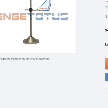
Có
Ar
N
Q
Ta
a ampliar. Imagens meramente ilustrativas.
CO