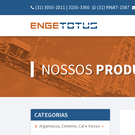
(31) 3050-2011
|
3150-3360
(31) 99687-1587
NOSSOS
PROD
CATEGORIAS
Argamassa, Cimento, Cal e Gesso