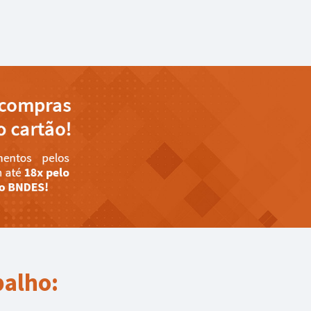
balho: