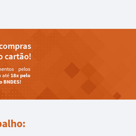
balho: