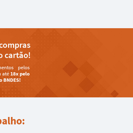
balho: