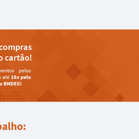
balho: