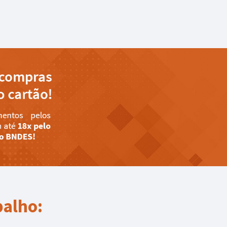
balho: