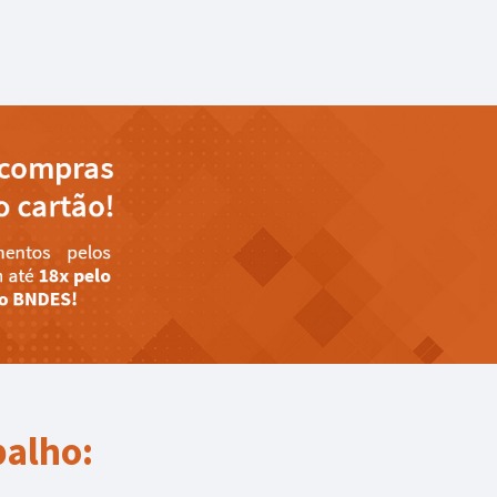
balho: